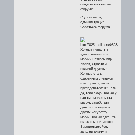
общаться на нашем
форуме!
С уважением,
администрация
Собачьего форума
Хочешь попасть в
удивительный мир
магии? Познать мир
любви, страсти и
великой дружбы?
Хочешь стать
одарённым учеником
или справедливым
преподователем? Если
да, тебе сюда! Только у
нас ты сможешь стать
магом, заработать
деньги или научить
других искусству
магии! Только здесь ты
сможешь найти себя!
Зарегистрируйся,
заполни анкету и