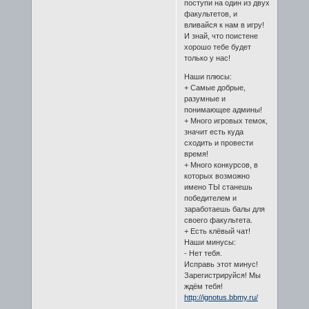
поступи на один из двух
факультетов, и
вливайся к нам в игру!
И знай, что поистене
хорошо тебе будет
только у нас!
Наши плюсы:
+ Самые добрые,
разумные и
понимающее админы!
+ Много игровых темок,
значит есть куда
сходить и провести
время!
+ Много конкурсов, в
которых возможно
имено ТЫ станешь
победителем и
заработаешь балы для
своего факультета.
+ Есть клёвый чат!
Наши минусы:
- Нет тебя.
Исправь этот минус!
Зарегистрируйся! Мы
ждём тебя!
http://ignotus.bbmy.ru/