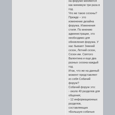
на форуме меняются
как минимум три раза в
год.
Что же такое сезоны?
Прежде – это
изменение дизайна
форума. Изменения
стиля. По мнению
администрации, это
необходимо для
обновления форума. У
нас бывают Зимний
сезон, Летний сезон,
Сезон им. Святого
Валентина и еще два
разных сезона каждый
год.
Итак, что же на данный
момент представляет
из себя Собачий
форум?
Собачий форум это:
- около 40 разделов для
общения;
- 12 информационных
разделов,
составляющих
«Большую собачью