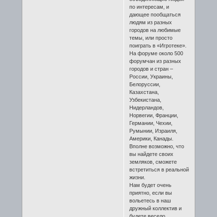
по интересам, и
дающее пообщаться
людям из разных
городов на любимые
темы, или просто
поиграть в «Игротеке».
На форуме около 500
форумчан из разных
городов и стран –
России, Украины,
Белоруссии,
Казахстана,
Узбекистана,
Нидерландов,
Норвегии, Франции,
Германии, Чехии,
Румынии, Израиля,
Америки, Канады.
Вполне возможно, что
вы найдете своих
земляков, сможете
встретиться в реальной
жизни.
Нам будет очень
приятно, если вы
вольетесь в наш
дружный коллектив и
будете весело