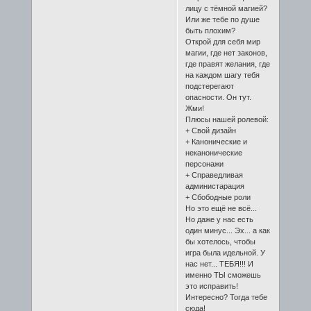
лицу с тёмной магией?
Или же тебе по душе
быть плохим?
Открой для себя мир
магии, где нет законов,
где правят желания, где
на каждом шагу тебя
подстерегают
опасности. Он тут.
Жми!
Плюсы нашей ролевой:
+ Свой дизайн
+ Канонические и
неканонические
персонажи
+ Справедливая
администарация
+ Сбободные роли
Но это ещё не всё...
Но даже у нас есть
один минус... Эх... а как
бы хотелось, чтобы
игра была идельной. У
нас нет... ТЕБЯ!!! И
именно ТЫ сможешь
это исправить!
Интересно? Тогда тебе
сюда!