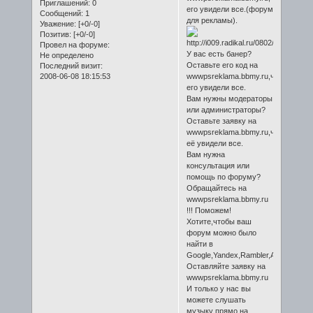
Приглашений:
0
его увидели все.(форум
Сообщений:
1
для рекламы).
Уважение:
[+0/-0]
Позитив:
[+0/-0]
Провел на форуме:
У вас есть банер?
Не определено
Оставьте его код на
Последний визит:
2008-06-08 18:15:53
wwwpsreklama.bbmy.ru,чтобы
его увидели все.
Вам нужны модераторы
или администраторы?
Оставьте заявку на
wwwpsreklama.bbmy.ru,чтобы
её увидели все.
Вам нужна
консультация или
помощь по форуму?
Обращайтесь на
wwwpsreklama.bbmy.ru
!!! Поможем!
Хотите,чтобы ваш
форум можно было
найти в
Google,Yandex,Rambler,Апорт?
Оставляйте заявку на
wwwpsreklama.bbmy.ru
И только у нас вы
можете слушать
музыку прямо на