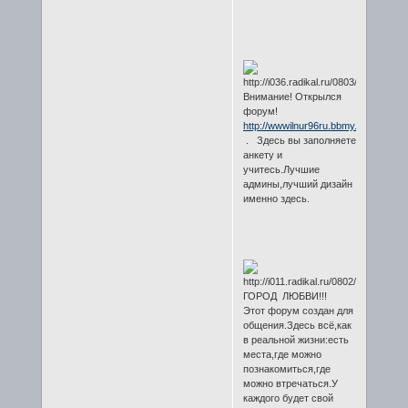
Внимание! Открылся
форум!
http://wwwilnur96ru.bbmy.ru/
. Здесь вы заполняете
анкету и
учитесь.Лучшие
админы,лучший дизайн
именно здесь.
ГОРОД ЛЮБВИ!!!
Этот форум создан для
общения.Здесь всё,как
в реальной жизни:есть
места,где можно
познакомиться,где
можно втречаться.У
каждого будет свой