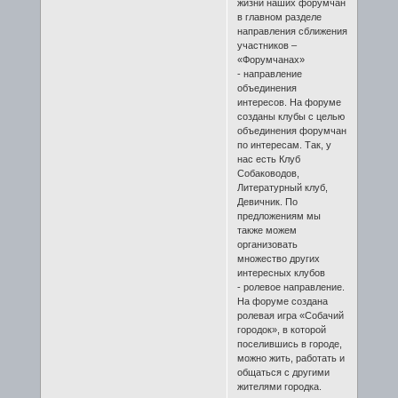
жизни наших форумчан
в главном разделе
направления сближения
участников –
«Форумчанах»
- направление
объединения
интересов. На форуме
созданы клубы с целью
объединения форумчан
по интересам. Так, у
нас есть Клуб
Собаководов,
Литературный клуб,
Девичник. По
предложениям мы
также можем
организовать
множество других
интересных клубов
- ролевое направление.
На форуме создана
ролевая игра «Собачий
городок», в которой
поселившись в городе,
можно жить, работать и
общаться с другими
жителями городка.