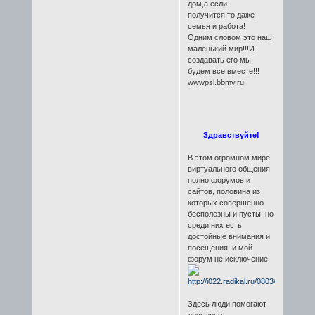
дом,а если
получится,то даже
семья и работа!
Одним словом это наш
маленький мир!!!И
создавать его мы
будем все вместе!!!
wwwpsl.bbmy.ru
Здравствуйте!
В этом огромном мире
виртуального общения
полно форумов и
сайтов, половина из
которых совершенно
бесполезны и пусты, но
среди них есть
достойные внимания и
посещения, и мой
форум не исключение.
Здесь люди помогают
друг другу,