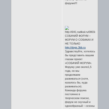
форуме!!!
СОБАЧИЙ ФОРУМ –
ФОРУМ О СОБАКАХ И
НЕ ТОЛЬКО
http://dogs.3bb.ru
Здравствуйте, хотелось
бы представить вашим
глазам проект
«СОБАЧИЙ ФОРУМ».
Форуму уже около1,5
года, но мы
продолжаем
развиваться (хотя,
казалось бы, куда
развиваться).
Команда форума
постоянно в
творческом поиске,
форум не скучный и
однообразный – сезоны