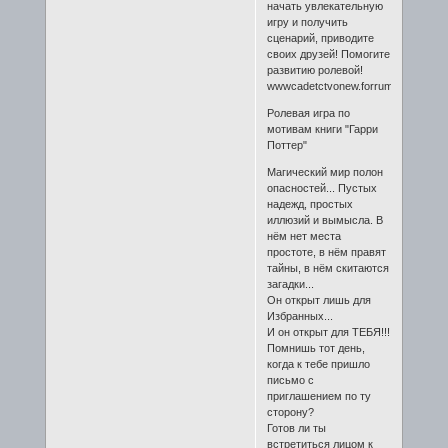
начать увлекательную
игру и получить
сценарий, приводите
своих друзей! Помогите
развитию ролевой!
wwwcadetctvonew.forrum.eu
Ролевая игра по
мотивам книги "Гарри
Поттер"
Магический мир полон
опасностей... Пустых
надежд, простых
иллюзий и вымысла. В
нём нет места
простоте, в нём правят
тайны, в нём скитаются
загадки...
Он открыт лишь для
Избранных...
И он открыт для ТЕБЯ!!!
Помнишь тот день,
когда к тебе пришло
письмо с
приглашением по ту
сторону?
Готов ли ты
встретиться лицом к