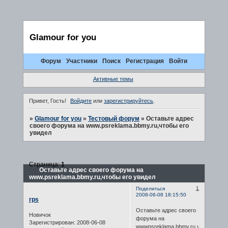
Glamour for you
Форум
Участники
Поиск
Регистрация
Войти
Активные темы
Привет, Гость!
Войдите
или
зарегистрируйтесь
.
»
Glamour for you
»
Тестовый форум
»
Оставьте адрес
своего форума на www.psreklama.bbmy.ru,чтобы его
увидел
Страница:
1
Оставьте адрес своего форума на
www.psreklama.bbmy.ru,чтобы его увидел
1
Поделиться
2008-06-08 18:15:50
rps
Оставьте адрес своего
Новичок
форума на
Зарегистрирован
: 2008-06-08
wwwpsreklama.bbmy.ru,чтобы