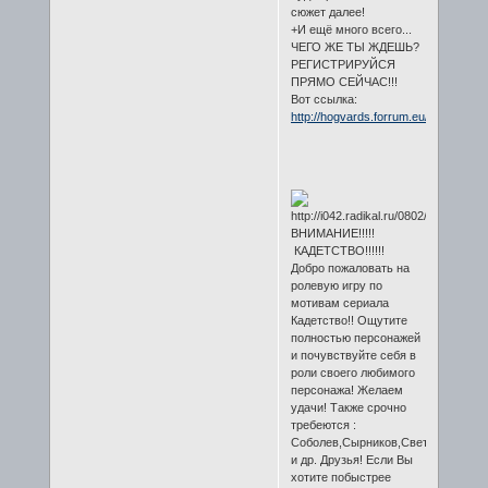
сюжет далее!
+И ещё много всего...
ЧЕГО ЖЕ ТЫ ЖДЕШЬ?
РЕГИСТРИРУЙСЯ
ПРЯМО СЕЙЧАС!!!
Вот ссылка:
http://hogvards.forrum.eu/
ВНИМАНИЕ!!!!!
КАДЕТСТВО!!!!!!
Добро пожаловать на
ролевую игру по
мотивам сериала
Кадетство!! Ощутите
полностью персонажей
и почувствуйте себя в
роли своего любимого
персонажа! Желаем
удачи! Также срочно
требеются :
Соболев,Сырников,Света,
и др. Друзья! Если Вы
хотите побыстрее