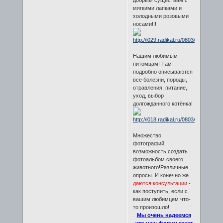
мягкими лапками и
холодными розовыми
носами!!!
Нашим любимым
питомцам! Там
подробно описываются
все болезни, породы,
отравления, питание,
уход, выбор
долгожданного котёнка!
Множество
фотографий,
возможность создать
фотоальбом своего
животного!Различные
опросы. И конечно же
даются консультации
-
как поступить, если с
вашим любимцем что-
то произошло!
Мы очень надеемся
что наш форум стает