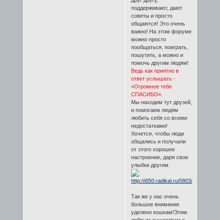
поддерживают, дают
советы и просто
общаются! Это очень
важно! На этом форуме
можно просто
пообщаться, поиграть,
пошутить, а можно и
помочь другим людям!
Ведь как приятно в
ответ услышать -
«Огромное тебе
СПАСИБО».
Мы находим тут друзей,
и помогаем людям
любить себя со всеми
недостатками!
Хочется, чтобы люди
общались и получали
от этого хорошее
настроение, даря свои
улыбки другим.
Так же у нас очень
большое внимание
уделено кошкам!Этим
добрым существам с