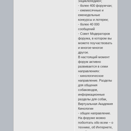
энциклопедию»;
- более 400 форумчан;
- ежемесячные и
еженедельные
конкурсы и лотереи;
- более 40 000
сообщений
- Совет Модераторов
форума, в котором вы
можете поучаствовать
и многое-многое
другое.
В настоящий момент
форум активно
развивается в семи
направлениях:
- кинологическое
направление. Разделы
для общения
собаководов,
информационные
разделы для собак,
Виртуальная Академия
Кинологии
- общее направление.
На форуме можно
поболтать обо всем – о
технике, об Интернете,