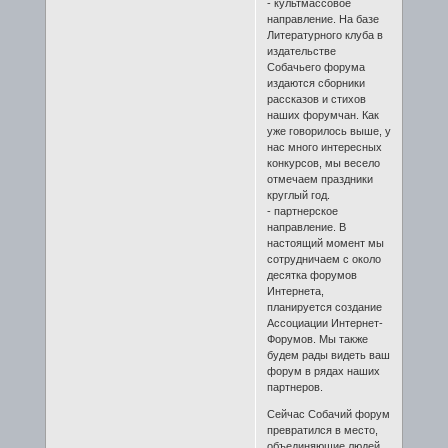
- культмассовое
направление. На базе
Литературного клуба в
издательстве
Собачьего форума
издаются сборники
рассказов и стихов
наших форумчан. Как
уже говорилось выше, у
нас много интересных
конкурсов, мы весело
отмечаем праздники
круглый год.
- партнерское
направление. В
настоящий момент мы
сотрудничаем с около
десятка форумов
Интернета,
планируется создание
Ассоциации Интернет-
Форумов. Мы также
будем рады видеть ваш
форум в рядах наших
партнеров.
Сейчас Собачий форум
превратился в место,
объединяющие людей