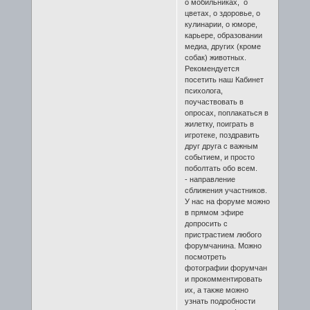
о мобильниках, о
цветах, о здоровье, о
кулинарии, о юморе,
карьере, образовании
медиа, других (кроме
собак) животных.
Рекомендуется
посетить наш Кабинет
психолога,
поучаствовать в
опросах, поплакаться в
жилетку, поиграть в
игротеке, поздравить
друг друга с важным
событием, и просто
поболтать обо всем.
- направление
сближения участников.
У нас на форуме можно
в прямом эфире
допросить с
пристрастием любого
форумчанина. Можно
посмотреть
фотографии форумчан
и прокомментировать
их, а также можно
узнать подробности